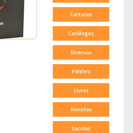
Cartazes
Catálogos
Diversos
Folders
Livros
Revistas
Sacolas